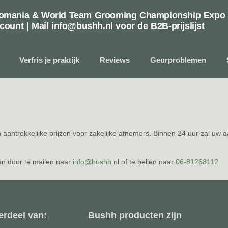
roomania & World Team Grooming Championship Expo
count | Mail info@bushh.nl voor de B2B-prijslijst
Verfris je praktijk
Reviews
Geurproblemen
ren aantrekkelijke prijzen voor zakelijke afnemers. Binnen 24 uur zal u
men door te mailen naar
info@bushh.n
l of te bellen naar
06-81268112
.
erdeel van:
Bushh producten zijn